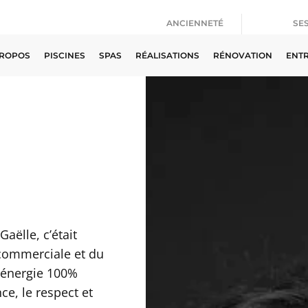
ANCIENNETÉ
SE
2008
L’h
PROPOS
PISCINES
SPAS
RÉALISATIONS
RÉNOVATION
ENTR
aëlle, c’était
 commerciale et du
n énergie 100%
ce, le respect et