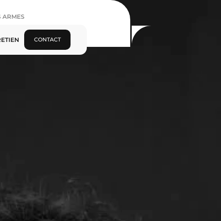
S ARMES
umour et la positivité
ETIEN
CONTACT